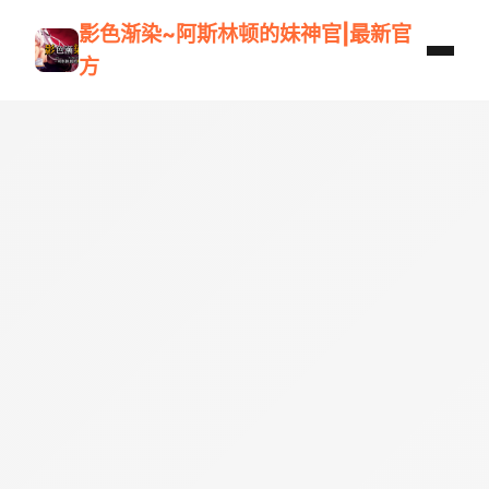
影色渐染~阿斯林顿的妹神官|最新官
方