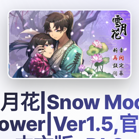
月花|Snow Mo
lower|Ver1.5,