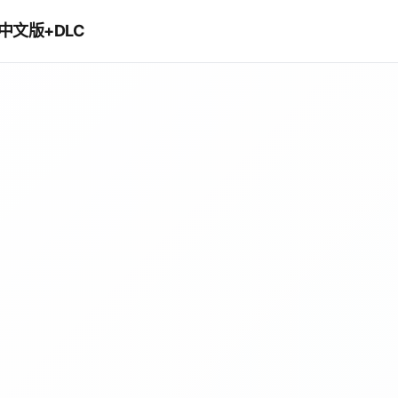
官方中文版+DLC