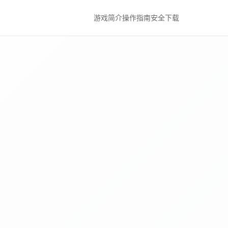
游戏简介
操作指南
安全下载