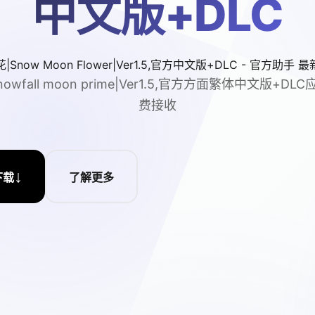
中文版+DLC
|Snow Moon Flower|Ver1.5,官方中文版+DLC - 官方助手 
owfall moon prime|Ver1.5,官方方面繁体中文版+D
费接收
↓
下载
了解更多