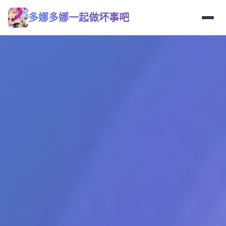
多娜多娜一起做坏事吧