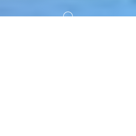
向下滚动
📝 游戏详情
《无数娜多娜 唯一头干坏项吧》（日语：ドーナド
ーナ いっしょにわるいことをしよう）为单款单位
置扮演类型日本起始事人士乐趣，由ALICESOFT开