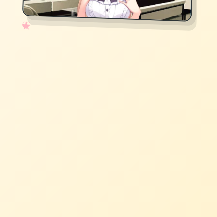
✧
♡
★
♥