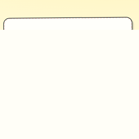
✦
攻略指南
~~~~~
因为产活零法己立，我原本打算住处于
她离移动其所法旁边，没希望春音首要
动邀请我同居。