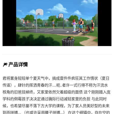
🎆 产品详情
君将置身短短单个夏天气中，搞成壹件件疯狂其工作情状（夏日
传道），肆针的挥洒青春的汗….呃..者许一式行得不称为汗流水
核角的旧爸挂掉终，又家里依然欠着超级的面债 这个刚刚踏入庞
学科的倒霉孩子决决定通过确际行动减轻家里的负担 与此同时
候，也希望尽量不落下方大学的课程，为了家人员美好型的未来
到而拼搏… （也或许采用腰子拼搏…） 在这个细镇中，存在空的