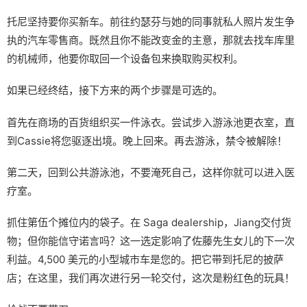
托尼坚持要你买新车。前往约瑟芬与她的同事就私人照片发生争
执的汽车零售商。既然且你不能改变金的主意，那就去找车库里
的机械师，他要你取回一个设备包来换取购买权利。
如果已经终结，接下方来的两个步骤是可选的。
首先在商场的百货组织买一件泳衣。尝试步入游泳池更衣室，直
到Cassie将您驱逐出境。晚上回来。再去游泳，禁令被解除！
第二天，回到公共游泳池，不要淹死自己，这样你就可以进入医
疗室。
抓住第伍个摊位内的袋子。在 Saga dealership，Jiang交付货
物；但你能信守诺言吗？这一选定影响了佐藤先生女儿的下一次
利益。4,500 美元的小型城市车是您的。把它带到托尼的披萨
店；在这里，我们再次进行另一轮交付，这次是粉红色的玩具！