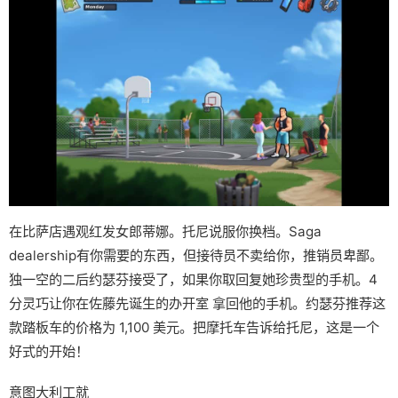
在比萨店遇观红发女郎蒂娜。托尼说服你换档。Saga
dealership有你需要的东西，但接待员不卖给你，推销员卑鄙。
独一空的二后约瑟芬接受了，如果你取回复她珍贵型的手机。4
分灵巧让你在佐藤先诞生的办开室 拿回他的手机。约瑟芬推荐这
款踏板车的价格为 1,100 美元。把摩托车告诉给托尼，这是一个
好式的开始！
意图大利工就