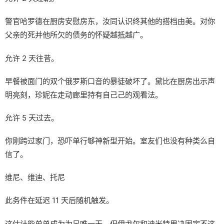
警官哈罗德在厨房安慰房东，汝同认识终其他的搭档由美。对你
父亲的死并他所欠的债务的怀疑越抵越广。
允许 2 天往昔。
早餐被面门的双个俄罗斯口音的暴徒破坏了。黛比在厨房出示声
明亮刻，珍妮在走动廊里持有自己己的观看法。
允许 5 天过去。
你刚跨过家门，恐吓单行够神新型开始。室友们也没有种类么自
信了。
维尼、维迪、托尼
此务件在延迟 11 天后随机触发。
这估计能单单成为为另唯一天，但伊戈尔和迪米特里决固定不这