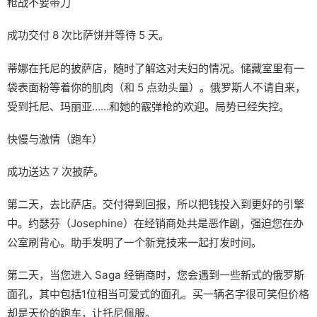
枪战不要带刀
成功交付 8 次比萨饼并等待 5 天。
蒂娜在托尼的披萨店，随时了解这对夫妇的情况。储藏室里有一
袋表面粉等着你的肌肉（和 5 点劲头量）。俄罗斯人不请自来，
受到托尼、玛丽亚……和她的霰弹枪的欢迎。局势已经失控。
快慢与激情（跑车）
成功送达 7 次披萨。
第二天，去比萨店。交付得到回报，所以把钱投入到更好的引擎
中。约瑟芬（Josephine）在经销商处共是恶作剧，强迫您在办
公室刷背心。助手发明了一个新竞技来一起打发时间。
第二天，当您进入 Saga 经销商时，您会遇到一些新式的俄罗斯
面孔，其中包括1位相当可爱式的面孔。买一辆名字很可笑但价格
却是天价的跑车，让托尼佩服。