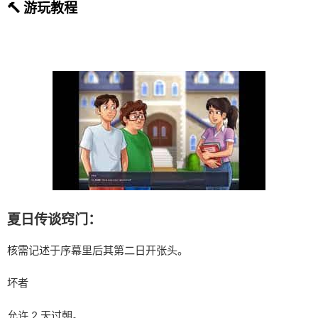
🔨 游玩教程
夏日传谈窍门：
核需记述于序幕里后其第二日开张头。
坏者
允许 2 天过朝。