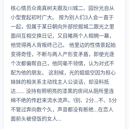
核心情员众南真树夫跟及川城二、园份光自从
小型壹起初时广大。 按为别人们3人会一直于
一起，但属于某日朝向外部挖掘城二跟光之里
面间互相交换日记，又目睹两个人相拥一幕，
他觉得两人背叛终己己。 他里边的性情景起始
变得奇怪，不断与两人产形变矛盾，即使光逐
个次都偏帮自己，他同毫不领情，认为对式不
配为他的朋友。 这刻候，光的姐姐空因为担心
妹妹的相关系主动找主人公谈话，却没料抵
达...... 没持有照明亮的漆黑的房间从厕所里连
绵不绝的传赶来流水流声。1别、2分...不、5分
不管过奔向数个久，声音都没有断绝...在恋人
面前头被侵饭的女人...