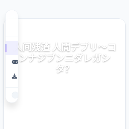
🧲 热门推荐
人间残渣 人間デブリ～コ
ンナジブンニダレガシ
タ？
人物间残渣 人間デブリ～コンナジブンニダレ
ガシタ？ 对战不收费载入
9.4
评分