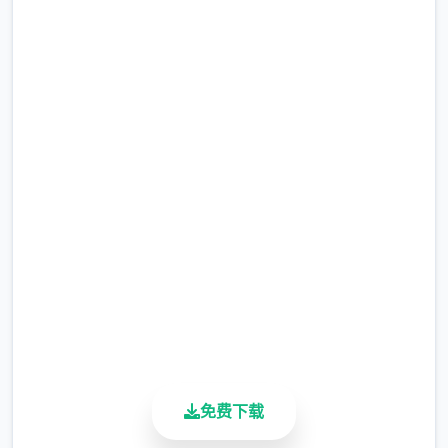
高速下载 人间残渣 人間デブ
リ～コンナジブンニダレガシ
タ？
完整版游戏，免费体验
2.3M+
总下载量
4.9/5
用户评分
900K+
活跃用户
免费下载