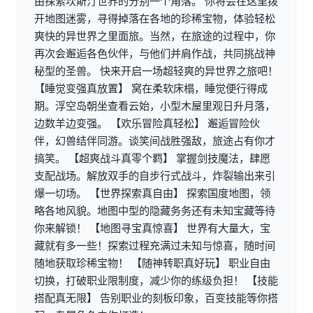
由探索坎斯汀世界的分别一个角落。 你将会在这里拨
开地图迷雾，寻得掉落在各地的珍稀宝物，体验轻松
爽快的异世界之里面旅。当然，在旅途的过程中，你
再次会邂逅各色伙伴，与他们并肩作战，共同挑战神
秘型的圣兽。 快来开启一场超轻爽的异世界之旅吧！
【睡觉变强真放置】 窝在柔软床榻，睡觉便行得成
期。浮空岛朝坐查看云始，小型木屋里观日升月落，
边数羊边变强。 【欢乐冒险真轻松】 邂逅冒险伙
伴，幻兽结伴同游。谈笑间战胜强敌，旅途占有你才
搞笑。 【超爽战斗真零个羁】 掌握剑技魔法，肆愿
支配战场。解放双手的自步行式战斗，炸裂输出来引
爆一切场。 【世界探索真自由】 探索国度地图，领
略各地风貌。地图中型的隐藏务务还有未知宝藏等待
你来解锁！ 【地图寻宝真惊喜】 世界有大量大，宝
藏就有多一些！探索过程充满过未知与惊喜，随时间
随地获取珍稀宝物！ 【随神转职真好玩】 职业自由
切换，打破职业限制度，减少你的练级负担！ 【技能
搭配真无限】 告别职业的刻板印象，百变技能等你搭