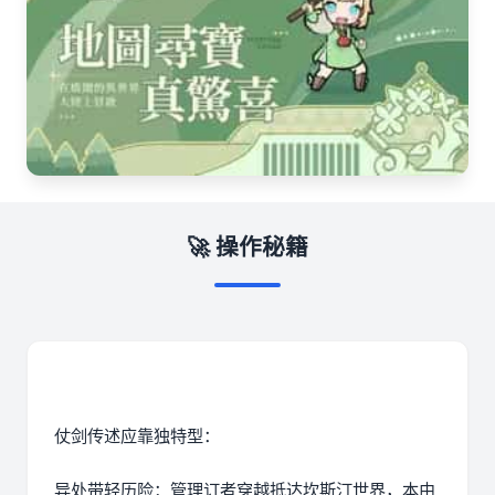
🚀 操作秘籍
仗剑传述应靠独特型：
异处带轻历险：管理订者穿越抵达坎斯汀世界，本由