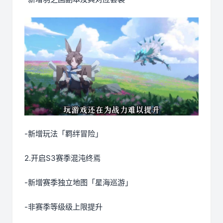
-新增玩法「羁绊冒险」
2.开启S3赛季混沌终焉
-新增赛季独立地图「星海巡游」
-非赛季等级级上限提升