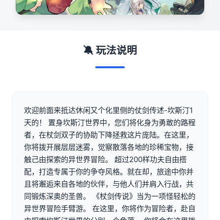
🔕 玩法说明
欢迎前面来抵达休闲又个化里侧的仗剑传述-坎斯汀1
天的！ 置身坎斯汀世界中，您们将化身为勇敢的路程
者，在杖剑双子的协助下降拯救这片庞陆。在这里，
你将拨开展层层迷雾，觉察散落各地的珍稀宝物，接
触己由探索的异世界冒险。 超过200样功夫自由搭
配，打造专属于你的争夺风格。就在却，旅途中你并
且将邂逅来自各地的伙伴，与他人们并肩入行战，共
同锻炼深奥的圣兽。 《杖剑传说》当为一项怪轻松的
异世界冒险手臂游。 在这里，你将作为冒险者，赴自