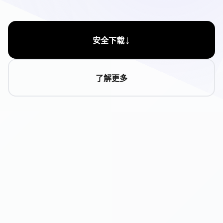
↓
安全下载
了解更多