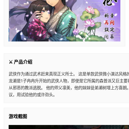
⚔️ 产品介绍
武侠作为通过武术赶来真现正义所士。 这是单款武侠微小演达风格的
龙濑是1子冉冉升开始的武侠人物，即使是它所属的森普派又巨主要视他
从邪恶的教派逃脱。 他的师父凛美，他的妹妹徒弟濑树增上方喜朗
议，用试验他的或许劲头。
游戏截图