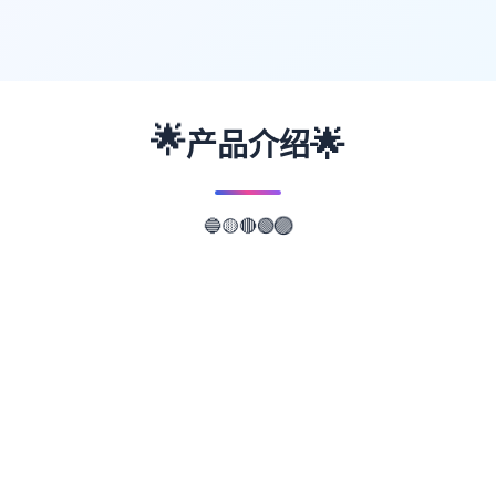
🌟
🌟
产品介绍
🔵
🟡
🔴
🟣
🟢
📖
游戏故事
✨
武侠属于通过武术来到在现正义其中式的士。
这是二类武侠细小述风格的RPG。 武侠境界
叫制造作江湖，武侠所区叫做武林。 首要角