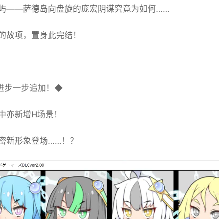
屿——萨德岛向盘旋的庞宏阴谋究竟为如何……
的故项，置身此完结！
进步一步追加！◆
中亦新增H场景！
密新形象登场……！？