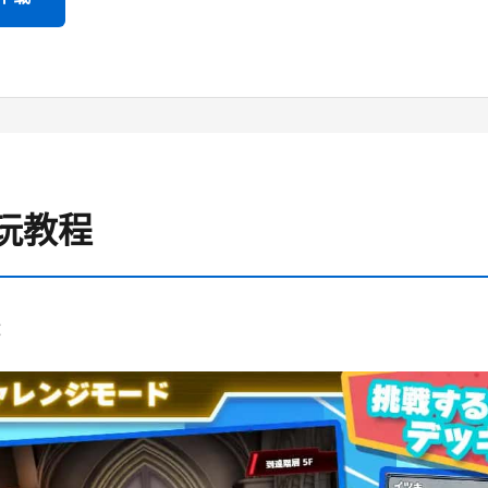
 游玩教程
：