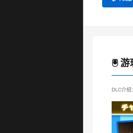
🖲️
DLC介绍