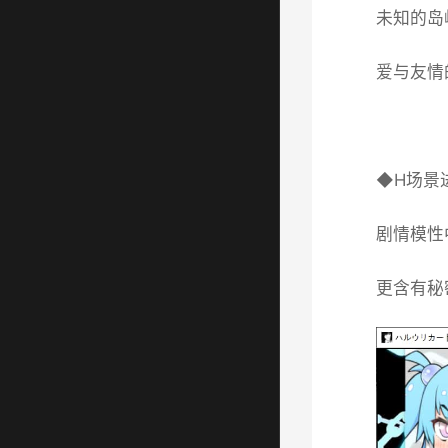
未知的岛
爱与友情
◆H场景
剧情模性
更含有秘