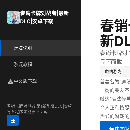
春销卡牌对战者|最新
春销
DLC|安卓下载
新D
玩法说明
春销卡牌对战
靠下面载
游玩教程
电脑游戏
中文版下载
首套名为“魔
一树的朋友不
触达“魔法怪
春销卡牌对战者|第1新型版DLC|安卓
个人正利按照
导入程序零费靠下面载
热爱的游戏的
📹 中文