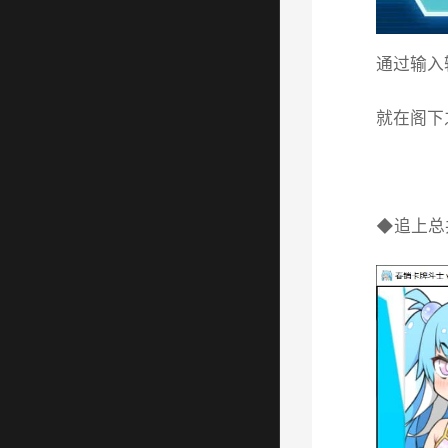
通过输入
就在阁下
◆追上总