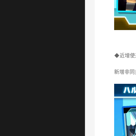
◆近增使
新增非同