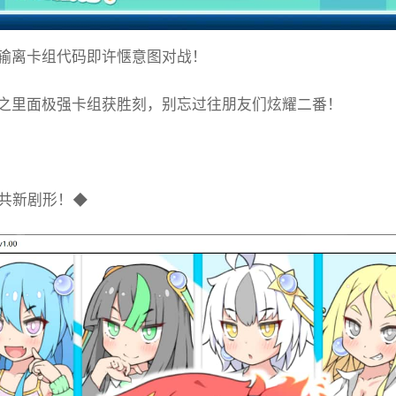
输离卡组代码即许惬意图对战！
之里面极强卡组获胜刻，别忘过往朋友们炫耀二番！
共新剧形！◆